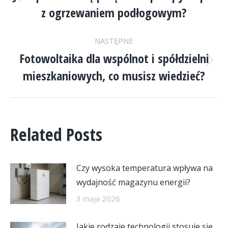
WPISÓW
Poprzedni
z ogrzewaniem podłogowym?
wpis:
NASTĘPNE
Fotowoltaika dla wspólnot i spółdzielni
Następny
mieszkaniowych, co musisz wiedzieć?
wpis:
Related Posts
Czy wysoka temperatura wpływa na
wydajność magazynu energii?
3 maja 2026
Jakie rodzaje technologii stosuje się